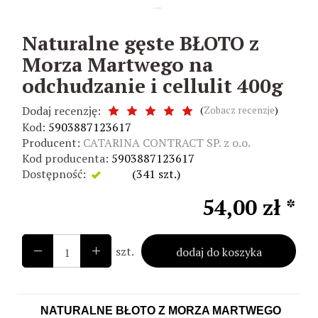
Naturalne gęste BŁOTO z
Morza Martwego na
odchudzanie i cellulit 400g
Dodaj recenzję:
(
Zobacz recenzje
)
Kod:
5903887123617
Producent:
CATARINA CONTRACT SP. z o.o.
Kod producenta:
5903887123617
Dostępność:
Jest
(
341
szt.)
54,00 zł *
szt.
dodaj do koszyka
NATURALNE BŁOTO Z MORZA MARTWEGO