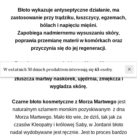
Błoto wykazuje antyseptyczne działanie, ma
zastosowanie przy trądziku, łuszczycy, egzemach,
bólach i napięciu mięśni.
Zapobiega nadmiernemu wysuszaniu skóry,
poprawia przemianę materii w komórkach oraz
przyczynia się do jej regeneracji.
Regularne stosowanie błota z Morza Martwego
W ostatnich 30 dniach produktem interesują się
63
osoby.
działa wyszczuplająco, pobudza krwiobieg,
złuszcza martwy naskórek, ujędrnia, zmiękcza i
wygładza skórę.
Czarne błoto kosmetyczne z Morza Martwego
jest
naturalnym szlamem morskim pozyskiwanym z dna
Morza Martwego. Mało kto wie, że dziś, tak jak za
czasów Kleopatry i królowej Saby, w Jordanii błoto
nadal wydobywane jest ręcznie. Jest to proces bardzo