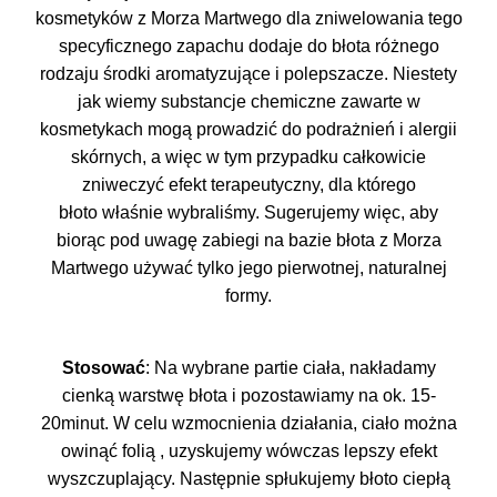
kosmetyków z Morza Martwego dla zniwelowania tego
specyficznego zapachu dodaje do błota różnego
rodzaju środki aromatyzujące i polepszacze. Niestety
jak wiemy substancje chemiczne zawarte w
kosmetykach mogą prowadzić do podrażnień i alergii
skórnych, a więc w tym przypadku całkowicie
zniweczyć efekt terapeutyczny, dla którego
błoto właśnie wybraliśmy. Sugerujemy więc, aby
biorąc pod uwagę zabiegi na bazie błota z Morza
Martwego używać tylko jego pierwotnej, naturalnej
formy.
Stosować
: Na wybrane partie ciała, nakładamy
cienką warstwę błota i pozostawiamy na ok. 15-
20minut. W celu wzmocnienia działania, ciało można
owinąć folią , uzyskujemy wówczas lepszy efekt
wyszczuplający. Następnie spłukujemy błoto ciepłą