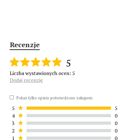
Recenzje
5
Liczba wystawionych ocen: 5
Dodaj recenzję
Pokaż tylko opinie potwierdzone zakupem
5
5
4
0
3
0
2
0
1
0