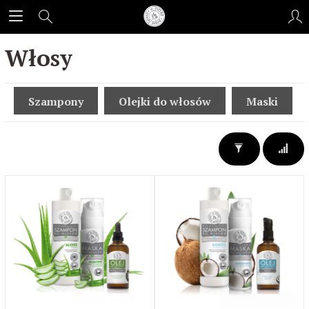
Włosy
Szampony
Olejki do włosów
Maski