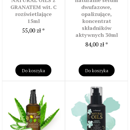
NATURAL OILS z
naturalne serum
GRANATEM wit. C
dwufazowe,
rozświetlające
opalizujące,
15ml
koncentrat
składników
55,00 zł *
aktywnych 30ml
84,00 zł *
Do koszyka
Do koszyka