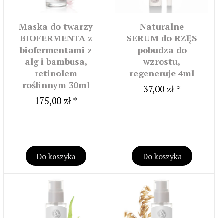
Maska do twarzy
Naturalne
BIOFERMENTA z
SERUM do RZĘS
biofermentami z
pobudza do
alg i bambusa,
wzrostu,
retinolem
regeneruje 4ml
roślinnym 30ml
37,00 zł *
175,00 zł *
Do koszyka
Do koszyka