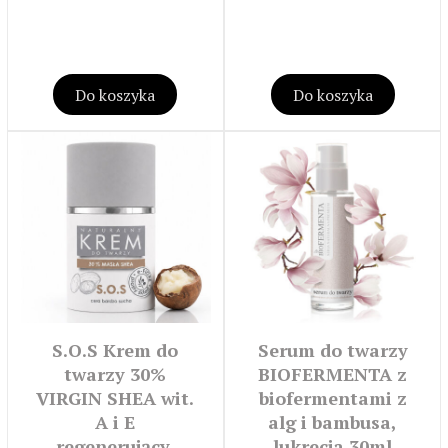
Do koszyka
Do koszyka
S.O.S Krem do
Serum do twarzy
twarzy 30%
BIOFERMENTA z
VIRGIN SHEA wit.
biofermentami z
A i E
alg i bambusa,
regenerujący,
lukrecja 30ml