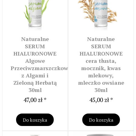
Naturalne
Naturalne
SERUM
SERUM
HIALURONOWE
HIALURONOWE
Algowe
cera tłusta,
Przeciwzmarszczkowe
mocznik, kwas
z Algami i
mlekowy,
Zieloną Herbatą
mleczko owsiane
30ml
30ml
47,00 zł *
45,00 zł *
Do koszyka
Do koszyka