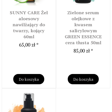
SUNNY CARE Żel
Zielone serum
aloesowy
olejkowe z
nawilżający do
kwasem
twarzy, kojący
salicylowym
60ml
GREEN ESSENCE
cera tłusta 50ml
65,00 zł *
85,00 zł *
Do koszyka
Do koszyka