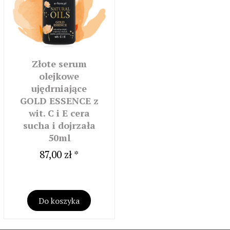
Złote serum
olejkowe
ujędrniające
GOLD ESSENCE z
wit. C i E cera
sucha i dojrzała
50ml
87,00 zł *
Do koszyka