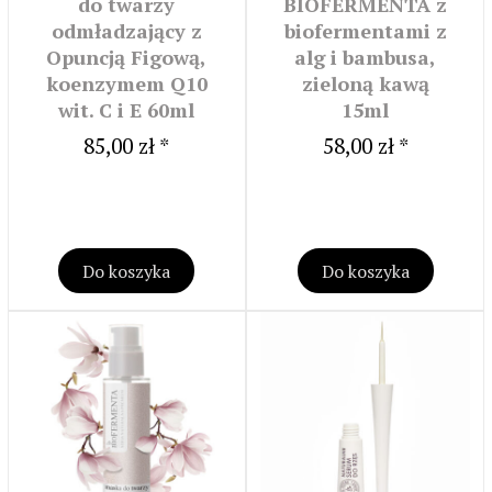
do twarzy
BIOFERMENTA z
odmładzający z
biofermentami z
Opuncją Figową,
alg i bambusa,
koenzymem Q10
zieloną kawą
wit. C i E 60ml
15ml
85,00 zł *
58,00 zł *
Do koszyka
Do koszyka