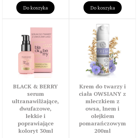
Do koszyka
Do koszyka
BLACK & BERRY
Krem do twarzy i
serum
ciała OWSIANY z
ultranawilżające,
mleczkiem z
dwufazowe,
owsa, lnem i
lekkie i
olejkiem
poprawiające
pomarańczowym
koloryt 30ml
200ml