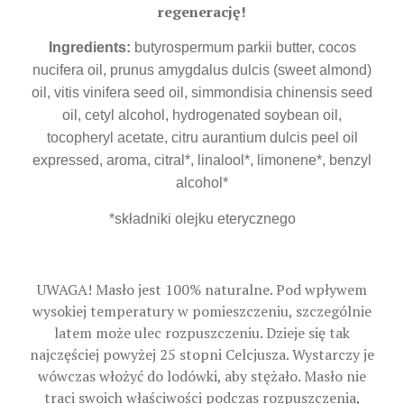
regenerację!
Ingredients:
butyrospermum parkii butter, cocos
nucifera oil, prunus amygdalus dulcis (sweet almond)
oil, vitis vinifera seed oil, simmondisia chinensis seed
oil, cetyl alcohol, hydrogenated soybean oil,
tocopheryl acetate, citru aurantium dulcis peel oil
expressed, aroma, citral*, linalool*, limonene*, benzyl
alcohol*
*składniki olejku eterycznego
UWAGA! Masło jest 100% naturalne. Pod wpływem
wysokiej temperatury w pomieszczeniu, szczególnie
latem może ulec rozpuszczeniu. Dzieje się tak
najczęściej powyżej 25 stopni Celcjusza. Wystarczy je
wówczas włożyć do lodówki, aby stężało. Masło nie
traci swoich właściwości podczas rozpuszczenia,