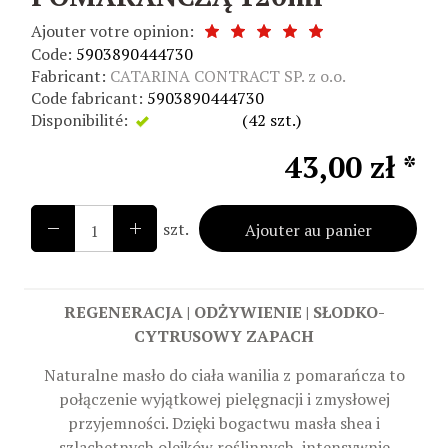
Ajouter votre opinion:
Code:
5903890444730
Fabricant:
CATARINA CONTRACT SP. z o.o.
Code fabricant:
5903890444730
Disponibilité:
Disponible
(
42
szt.)
43,00 zł *
szt.
Ajouter au panier
REGENERACJA | ODŻYWIENIE | SŁODKO-
CYTRUSOWY ZAPACH
Naturalne masło do ciała wanilia z pomarańcza to
połączenie wyjątkowej pielęgnacji i zmysłowej
przyjemności. Dzięki bogactwu masła shea i
szlachetnych olejków roślinnych, intensywnie