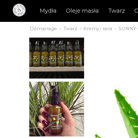
Mydła
Oleje masła
Twarz
C
Démarrage
Twarz
Kremy i sera
SUNNY C