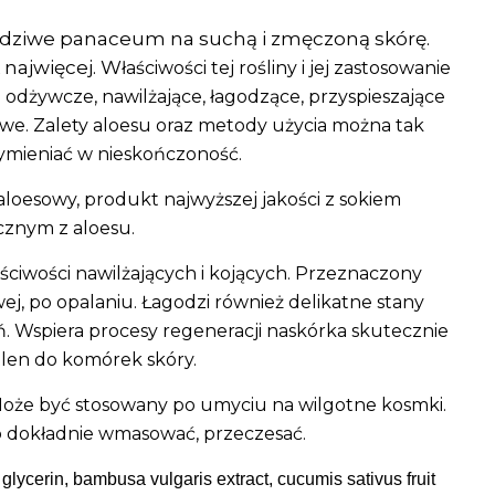
dziwe panaceum na suchą i zmęczoną skórę.
 najwięcej. W
łaściwości tej rośliny i jej zastosowanie
e odżywcze, nawilżające, łagodzące, przyspieszające
owe. Zalety aloesu oraz metody użycia można tak
mieniać w nieskończoność.
 aloesowy, produkt najwyższej jakości z sokiem
cznym z aloesu.
ściwości nawilżających i kojących. Przeznaczony
ej, po opalaniu. Łagodzi również delikatne stany
eń. Wspiera procesy regeneracji naskórka skutecznie
tlen do komórek skóry.
 Może być stosowany po umyciu na wilgotne kosmki.
o dokładnie wmasować, przeczesać.
 glycerin,
bambusa vulgaris extract, cucumis sativus fruit