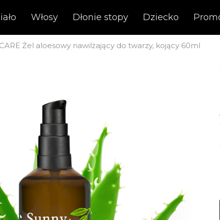
iało
Włosy
Dłonie stopy
Dziecko
Prom
ARE Żel aloesowy nawilżający do twarzy, kojący 60ml