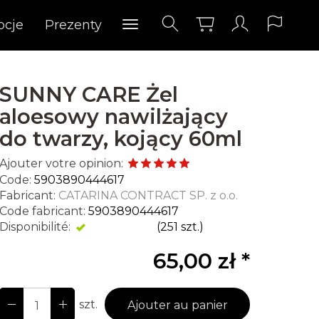
ocje
Prezenty
SUNNY CARE Żel
aloesowy nawilżający
do twarzy, kojący 60ml
Ajouter votre opinion:
Code:
5903890444617
Fabricant:
CATARINA CONTRACT SP. z o.o.
Code fabricant:
5903890444617
Disponibilité:
Disponible
(
251
szt.)
65,00 zł *
szt.
Ajouter au panier