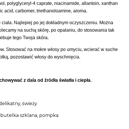
hol, polyglyceryl-4
caprate, niacinamide, allantoin, xanthan
ic
acid,
carbomer,
triethanoloamine,
aroma.
i ciała. Najlepiej po jej dokładnym oczyszczeniu. Można
Polecamy na suchą skórę, po opalaniu, do stosowania tak
zebuje tego Twoja skóra.
ów. Stosować na mokre włosy po umyciu, wcierać w suche
otką, pozostawić włosy do wyschnięcia.
zechowywać z dala od
źródła światła i ciepła.
delikatny, świeży
 butelka szklana, pompka