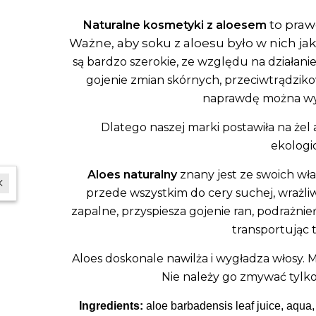
to praw
Naturalne kosmetyki z aloesem
Ważne, aby soku z aloesu było w nich jak
są bardzo szerokie, ze względu na działani
gojenie zmian skórnych, przeciwtrądzik
naprawdę można wy
Dlatego naszej marki postawiła na żel
ekologi
Aloes naturalny
znany jest ze swoich wła
In last 30 days interested in the product
69
persons.
przede wszystkim do cery suchej, wrażliw
zapalne, przyspiesza gojenie ran, podrażni
transportując 
Aloes doskonale nawilża i wygładza włosy.
Nie należy go zmywać tylk
Ingredients:
aloe barbadensis leaf juice, aqua,