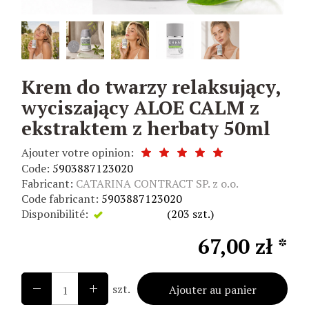
Krem do twarzy relaksujący,
wyciszający ALOE CALM z
ekstraktem z herbaty 50ml
Ajouter votre opinion:
Code:
5903887123020
Fabricant:
CATARINA CONTRACT SP. z o.o.
Code fabricant:
5903887123020
Disponibilité:
Disponible
(
203
szt.)
67,00 zł *
szt.
Ajouter au panier