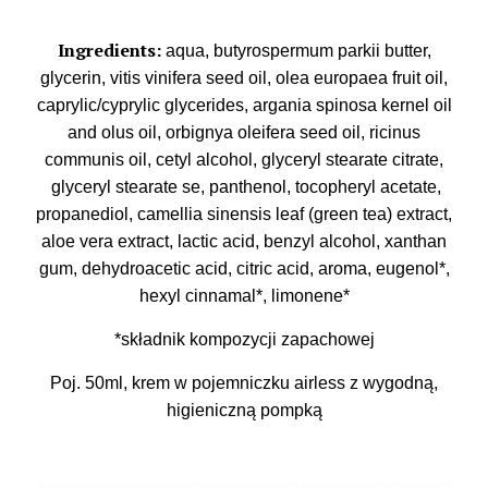
Ingredients:
aqua, butyrospermum parkii butter,
glycerin, vitis vinifera seed oil, olea europaea fruit oil,
caprylic/cyprylic glycerides, argania spinosa kernel oil
and olus oil, orbignya oleifera seed oil, ricinus
communis oil, cetyl alcohol, glyceryl stearate citrate,
glyceryl stearate se, panthenol, tocopheryl acetate,
propanediol, camellia sinensis leaf (green tea) extract,
aloe vera extract, lactic acid, benzyl alcohol, xanthan
gum, dehydroacetic acid, citric acid, aroma, eugenol*,
hexyl cinnamal*, limonene*
*składnik kompozycji zapachowej
Poj. 50ml, krem w pojemniczku airless z wygodną,
higieniczną pompką