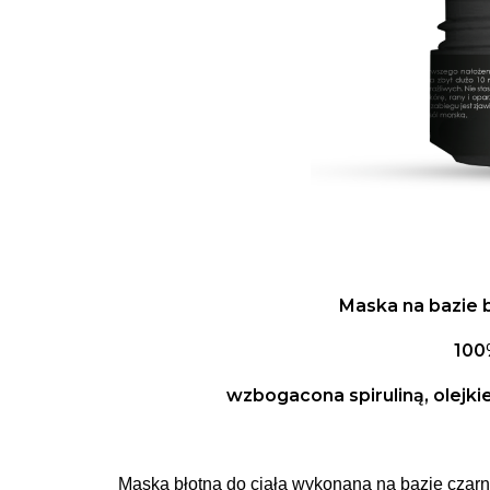
Maska na bazie 
100
wzbogacona spiruliną, olejk
Maska błotna do ciała wykonana na bazie czarn