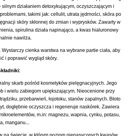
 silnym działaniem detoxykującym, oczyszczającym i
oblemami, takimi jak: cellulit, utrata jędrności, skóra po
elęgnacji skóry skłonnej do zmian i wyprysków. Zawarty w
nienia, spirulina działa napinająco, a kwas hialuronowy
alnie nawilża.
. Wystarczy cienka warstwa na wybrane partie ciała, aby
ić i poprawić wygląd skóry.
kładniki:
uralny skarb pośród kosmetyków pielęgnacyjnych. Jego
ób i wielu zabiegom upiększającym. Nieocenione przy
trądziku, przebarwień, łojotoku, stanów zapalnych. Błoto
ryt, dogłębnie oczyszcza i regeneruje naskórek. Zawiera
ikroelementów, m.in: magnezu, wapnia, cynku, potasu,
a, manganu...
jów na świecie, w którym poziom nienasyconych kwasów