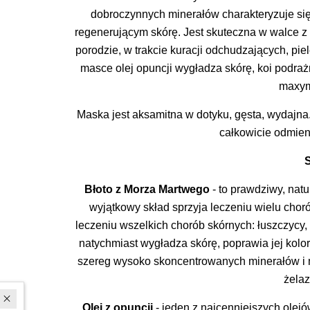
dobroczynnych minerałów charakteryzuje się
regenerującym skórę. Jest skuteczna w walce z pr
porodzie, w trakcie kuracji odchudzających, pi
masce olej opuncji wygładza skórę, koi podraż
maxym
Maska jest aksamitna w dotyku, gęsta, wydajna
całkowicie odmien
S
Błoto z Morza Martwego
-
to prawdziwy, nat
wyjątkowy skład sprzyja leczeniu wielu chor
leczeniu wszelkich chorób skórnych: łuszczycy, 
natychmiast wygładza skórę, poprawia jej kolo
szereg wysoko skoncentrowanych minerałów i m
żelaz
In last 30 days interested in the product
43
persons.
Olej z opuncji
- jeden z najcenniejszych ole