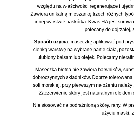
względu na właściwości regenerujące i ujędrn
Zawiera
unikalną mieszankę trzech różnych typ
innej warstwie naskórka. Kwas HA jest surowc
polecany do dojrzałej,
Sposób użycia:
maseczkę aplikować pod prys
cienką warstwę na wybrane partie ciała, pozos
ulubiony balsam lub olejek. Polecamy nierafi
Maseczka błotna nie zawiera barwników, subs
dobroczynnych składników. Dobrze tolerowana 
soli morskiej, przy pierwszym nałożeniu należy
Zaczerwienie skóry jest naturalnym efektem d
Nie stosować na podrażnioną skórę, rany. W prz
użyciu maski, 