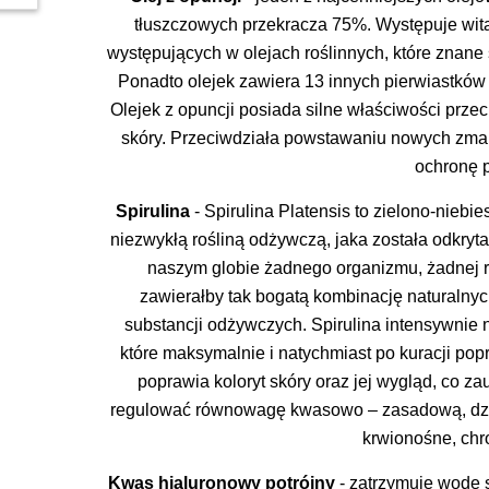
tłuszczowych przekracza 75%. Występuje witam
występujących w olejach roślinnych, które znane
Ponadto olejek zawiera 13 innych pierwiastków 
Olejek z opuncji posiada silne właściwości prze
skóry. Przeciwdziała powstawaniu nowych zma
ochronę 
Spirulina
- Spirulina Platensis to zielono-niebie
niezwykłą rośliną odżywczą, jaka została odkryt
naszym globie żadnego organizmu, żadnej ro
zawierałby tak bogatą kombinację naturalnyc
substancji odżywczych.
Spirulina intensywnie
które maksymalnie i natychmiast po kuracji pop
poprawia koloryt skóry oraz jej wygląd, co 
regulować równowagę kwasowo – zasadową, dzię
krwionośne, chr
Kwas hialuronowy
potrójny
- zatrzymuje wodę 