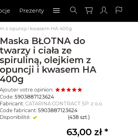
ocje
Prezenty
iem z opuncji i kwasem HA 400g
Maska BŁOTNA do
twarzy i ciała ze
spiruliną, olejkiem z
opuncji i kwasem HA
400g
Ajouter votre opinion:
Code:
5903887123624
Fabricant:
CATARINA CONTRACT SP. z o.o.
Code fabricant:
5903887123624
Disponibilité:
Disponible
(
438
szt.)
63,00 zł *