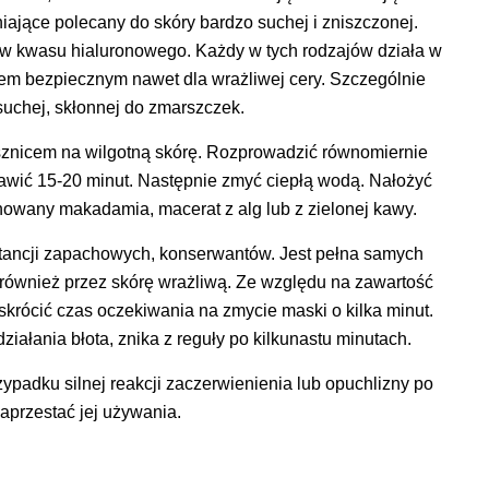
iające polecany do skóry bardzo suchej i zniszczonej.
ów kwasu hialuronowego. Każdy w tych rodzajów działa w
em bezpiecznym nawet dla wrażliwej cery. Szczególnie
 suchej, skłonnej do zmarszczek.
znicem na wilgotną skórę. Rozprowadzić równomiernie
tawić 15-20 minut. Następnie zmyć ciepłą wodą. Nałożyć
nowany makadamia, macerat z alg lub z zielonej kawy.
tancji zapachowych, konserwantów. Jest pełna samych
również przez skórę wrażliwą. Ze względu na zawartość
 skrócić czas oczekiwania na zmycie maski o kilka minut.
ziałania błota, znika z reguły po kilkunastu minutach.
ypadku silnej reakcji zaczerwienienia lub opuchlizny po
zaprzestać jej używania.