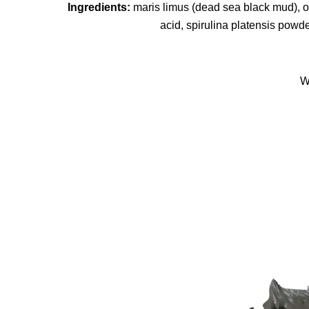
Ingredients:
maris limus (dead sea black mud), op
acid, spirulina platensis pow
W