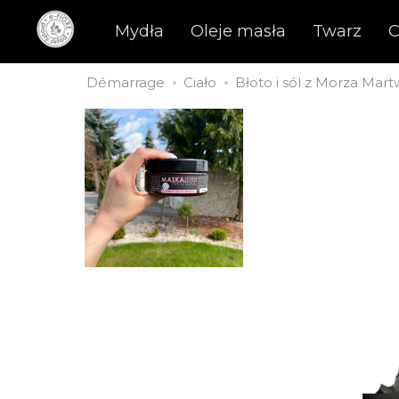
Mydła
Oleje masła
Twarz
C
Démarrage
Ciało
Błoto i sól z Morza Mar