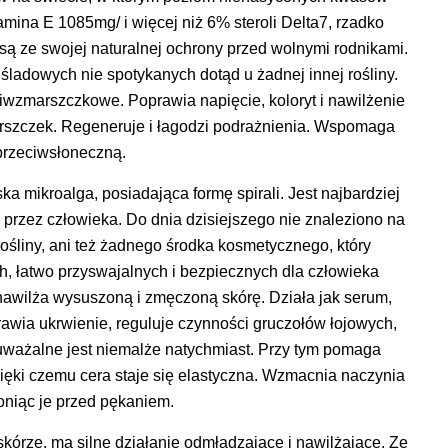
ina E 1085mg/ i więcej niż 6% steroli Delta7, rzadko
 są ze swojej naturalnej ochrony przed wolnymi rodnikami.
śladowych nie spotykanych dotąd u żadnej innej rośliny.
ciwzmarszczkowe. Poprawia napięcie, koloryt i nawilżenie
rszczek. Regeneruje i łagodzi podrażnienia. Wspomaga
przeciwsłoneczną.
ska mikroalga, posiadająca formę spirali. Jest najbardziej
a przez człowieka. Do dnia dzisiejszego nie znaleziono na
śliny, ani też żadnego środka kosmetycznego, który
h, łatwo przyswajalnych i bezpiecznych dla człowieka
 nawilża wysuszoną i zmęczoną skórę. Działa jak serum,
rawia ukrwienie, reguluje czynności gruczołów łojowych,
zauważalne jest niemalże natychmiast. Przy tym pomaga
ki czemu cera staje się elastyczna. Wzmacnia naczynia
oniąc je przed pękaniem.
skórze,
ma silne działanie odmładzające i nawilżające. Ze