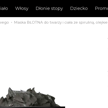
iało
Włosy
Dłonie stopy
Dziecko
Prom
twego
Maska BŁOTNA do twarzy i ciała ze spiruliną, olejk