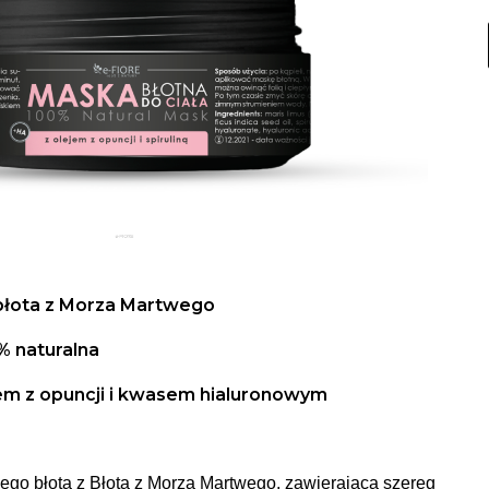
błota z Morza Martwego
% naturalna
iem z opuncji i kwasem hialuronowym
ego błota z Błota z Morza Martwego, zawierająca szereg