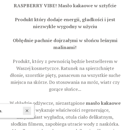
RASPBERRY VIBE! Masło kakaowe w sztyfcie
Produkt który dodaje energii, gładkości i jest
niezwykle wygodny w użyciu
Obłędnie pachnie dojrzałymi w słońcu leśnymi
malinami!
Produkt, który z pewnością będzie bestsellerem w
Waszej kosmetyczce. Ratunek na spierzchnięte
dłonie, szorstkie pięty, panaceum na wszystkie suche
miejsca na skórze. Do stosowania na mróz, wiatr czy
gorące słońce...
W składzie odżywcze, niezastąpione
masło kakaowe
- które wykazuje właściwości regenerujące,
In last 30 days interested in the product
71
persons.
natychmiast wygładza, otula ciało delikatnym,
słodkim filmem, zapobiega utracie wody z naskórka.