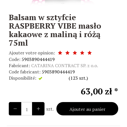
Balsam w sztyfcie
RASPBERRY VIBE masło
kakaowe z maliną i różą
75ml
Ajouter votre opinion:
Code:
5903890444419
Fabricant:
CATARINA CONTRACT SP. z o.o.
Code fabricant:
5903890444419
Disponibilité:
Disponible
(
123
szt.)
63,00 zł *
szt.
Ajouter au panier