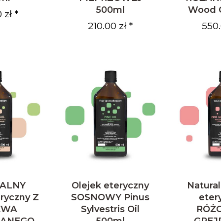
500ml
Wood O
 zł *
210.00 zł *
550.
ALNY
Olejek eteryczny
Natural
eryczny Z
SOSNOWY Pinus
eter
EWA
Sylvestris Oil
RÓŻ
IANEGO
500ml
GREJ