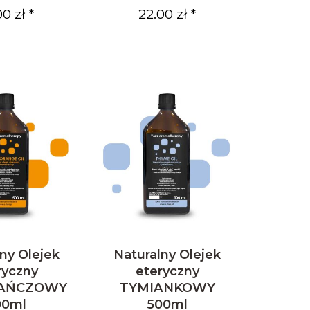
00 zł *
22.00 zł *
ny Olejek
Naturalny Olejek
ryczny
eteryczny
AŃCZOWY
TYMIANKOWY
00ml
500ml