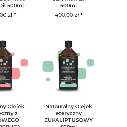
il 500ml
500ml
00 zł *
400.00 zł *
ny Olejek
Natauralny Olejek
yczny z
eteryczny
OWEGO
EUKALIPTUSOWY
PFRUTA
500ml