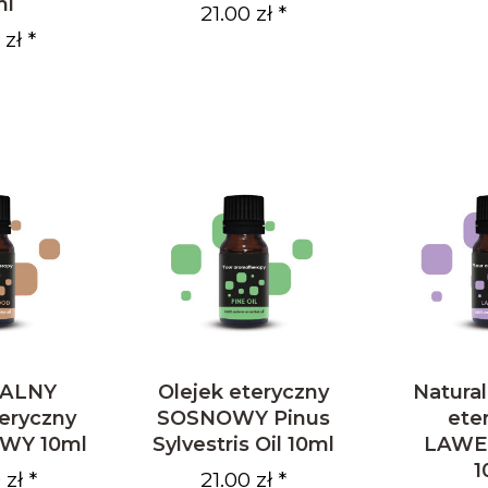
ml
21.00 zł *
zł *
ALNY
Olejek eteryczny
Natural
teryczny
SOSNOWY Pinus
ete
WY 10ml
Sylvestris Oil 10ml
LAW
1
zł *
21.00 zł *