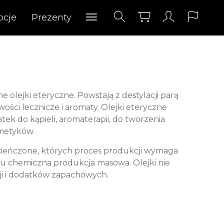
ocje
Prezenty
 olejki eteryczne. Powstają z destylacji parą
wości lecznicze i aromaty. Olejki eteryczne
tek do kąpieli, aromaterapii, do tworzenia
metyków.
zcieńczone, których proces produkcji wymaga
nku chemiczna produkcja masowa. Olejki nie
ji i dodatków zapachowych.