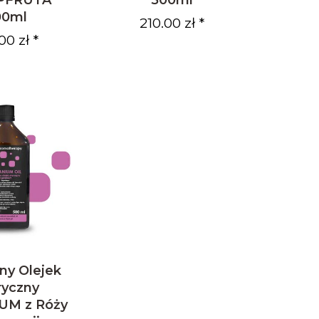
00ml
210.00 zł *
00 zł *
ny Olejek
ryczny
UM z Róży