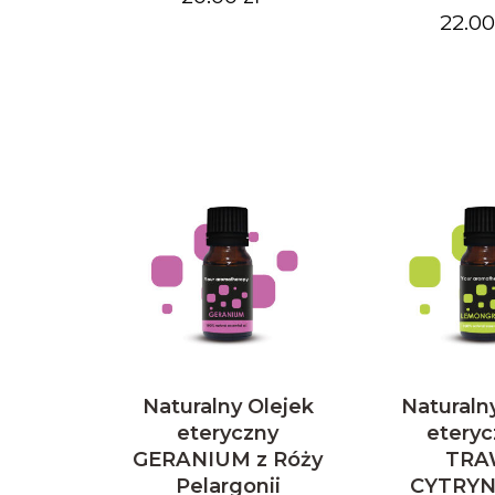
22.00 
Naturalny Olejek
Naturaln
eteryczny
eteryc
GERANIUM z Róży
TRA
Pelargonii
CYTRY