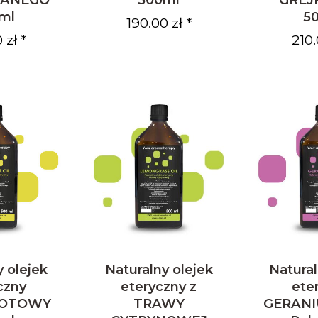
ml
5
190.00 zł *
 zł *
210.
y olejek
Naturalny olejek
Natural
czny
eteryczny z
ete
OTOWY
TRAWY
GERANI