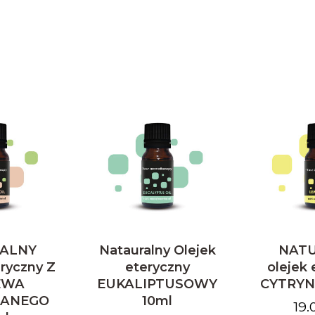
ALNY
Natauralny Olejek
NAT
eryczny Z
eteryczny
olejek 
EWA
EUKALIPTUSOWY
CYTRYN
IANEGO
10ml
19.