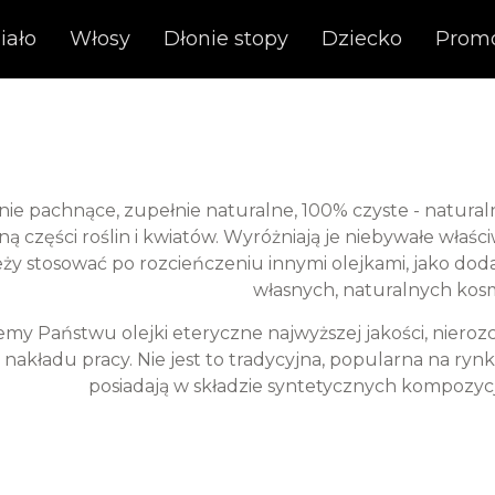
iało
Włosy
Dłonie stopy
Dziecko
Prom
e pachnące, zupełnie naturalne, 100% czyste - naturalne
ą części roślin i kwiatów. Wyróżniają je niebywałe właści
ży stosować po rozcieńczeniu innymi olejkami, jako doda
własnych, naturalnych kos
emy Państwu olejki eteryczne najwyższej jakości, niero
 nakładu pracy. Nie jest to tradycyjna, popularna na ry
posiadają w składzie syntetycznych kompozyc