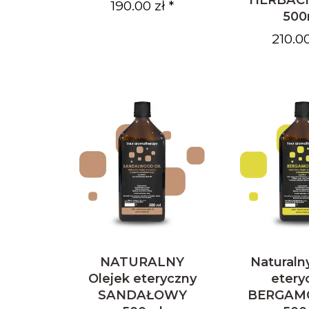
190.00 zł *
500
210.00
NATURALNY
Naturaln
Olejek eteryczny
etery
SANDAŁOWY
BERGAM