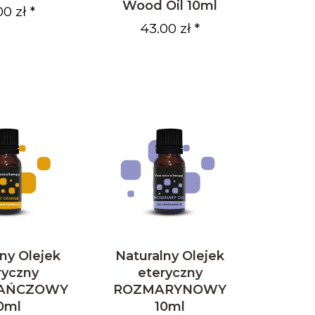
Wood Oil 10ml
00 zł *
43.00 zł *
ny Olejek
Naturalny Olejek
ryczny
eteryczny
AŃCZOWY
ROZMARYNOWY
0ml
10ml