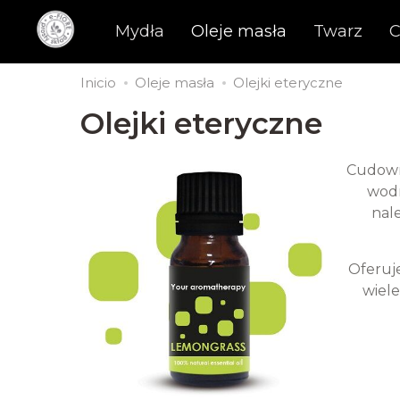
Mydła
Oleje masła
Twarz
C
Inicio
Oleje masła
Olejki eteryczne
Olejki eteryczne
Cudowni
wodn
nale
Oferuj
wiele