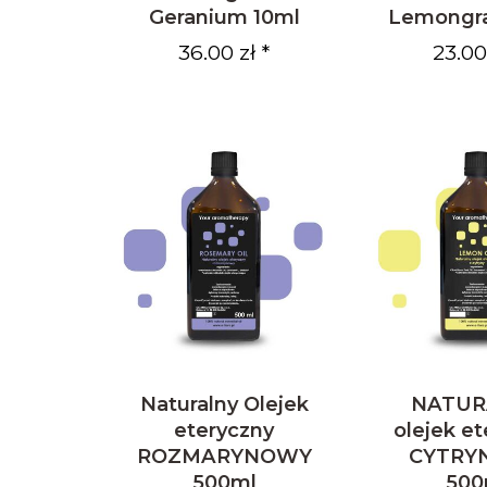
Geranium 10ml
Lemongra
36.00 zł *
23.00 
Naturalny Olejek
NATUR
eteryczny
olejek e
ROZMARYNOWY
CYTRY
500ml
500