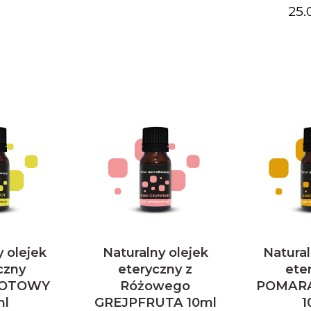
25.
y olejek
Naturalny olejek
Natural
czny
eteryczny z
ete
OTOWY
Różowego
POMAR
ml
GREJPFRUTA 10ml
1