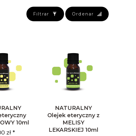
Filtrar
Ordenar
URALNY
NATURALNY
eteryczny
Olejek eteryczny z
OWY 10ml
MELISY
LEKARSKIEJ 10ml
00 zł *