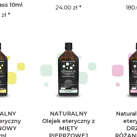
ss 10ml
24.00 zł *
180.
zł *
ALNY
NATURALNY
Natural
teryczny
Olejek eteryczny z
eter
NOWY
MIĘTY
DR
ml
PIEPRZOWEJ
RÓŻAN