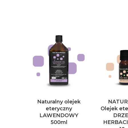
Naturalny olejek
NATUR
eteryczny
Olejek et
LAWENDOWY
DRZ
500ml
HERBAC