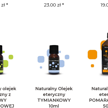
zł *
23.00 zł *
19.
y olejek
Naturalny Olejek
Natural
zny z
eteryczny
ete
WY
TYMIANKOWY
POMAR
NOWEJ
10ml
5