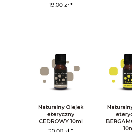
19.00 zł *
Naturalny Olejek
Naturaln
eteryczny
etery
CEDROWY 10ml
BERGAM
10
20.00 zł *