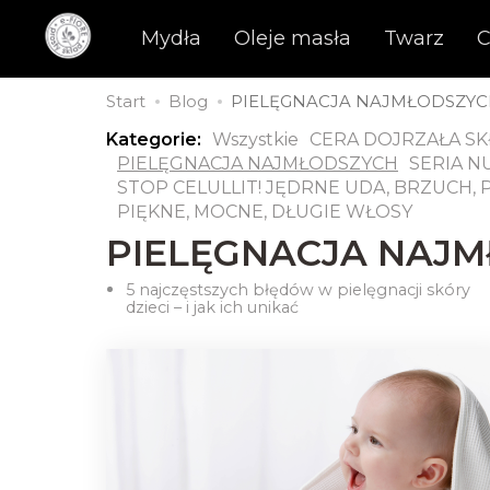
Mydła
Oleje masła
Twarz
C
Start
Blog
PIELĘGNACJA NAJMŁODSZY
Kategorie:
Wszystkie
CERA DOJRZAŁA S
PIELĘGNACJA NAJMŁODSZYCH
SERIA 
STOP CELULLIT! JĘDRNE UDA, BRZUCH, 
PIĘKNE, MOCNE, DŁUGIE WŁOSY
PIELĘGNACJA NAJ
5 najczęstszych błędów w pielęgnacji skóry
dzieci – i jak ich unikać