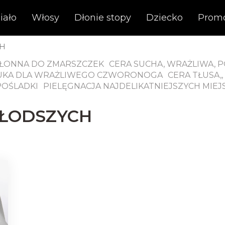
iało
Włosy
Dłonie stopy
Dziecko
Prom
CH
KŁONNA DO ZMARSZCZEK
CERA SUCHA, WRAŻLIWA, 
NUKA DLA WRAŻLIWEGO CZWORONOGA
CERA TŁUSA,
POŚLADKI
PIELĘGNACJA NAJDELIKATNIEJSZYCH MIEJ
MŁODSZYCH