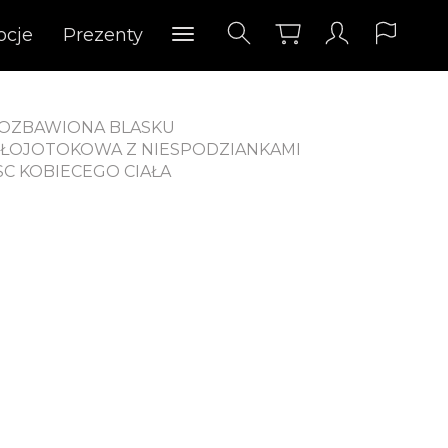
ocje
Prezenty
POZBAWIONA BLASKU
, ŁOJOTOKOWA Z NIESPODZIANKAMI
SC KOBIECEGO CIAŁA