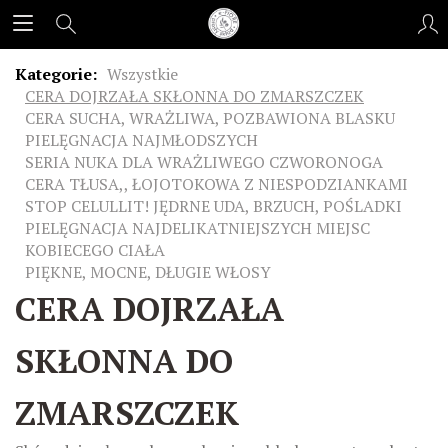
Kategorie:
Wszystkie
CERA DOJRZAŁA SKŁONNA DO ZMARSZCZEK
CERA SUCHA, WRAŻLIWA, POZBAWIONA BLASKU
PIELĘGNACJA NAJMŁODSZYCH
SERIA NUKA DLA WRAŻLIWEGO CZWORONOGA
CERA TŁUSA,, ŁOJOTOKOWA Z NIESPODZIANKAMI
STOP CELULLIT! JĘDRNE UDA, BRZUCH, POŚLADKI
PIELĘGNACJA NAJDELIKATNIEJSZYCH MIEJSC
KOBIECEGO CIAŁA
PIĘKNE, MOCNE, DŁUGIE WŁOSY
CERA DOJRZAŁA
SKŁONNA DO
ZMARSZCZEK